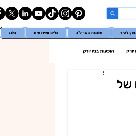
וץ לעיר
מלונות בארה"ב
כלים ושירותים
בלוג
יורק
הופעות בניו יורק
ים של