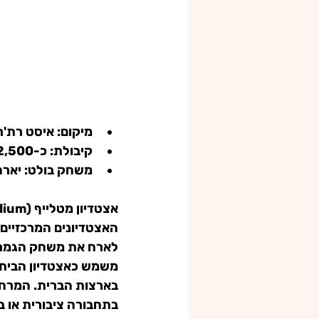
מיקום:
 איסט רת'רפו
קיבולת:
 כ-82,500 צופים.
משחק בולט:
 יארח
אצטדיון 
מטלייף (MetLife Stadium)
לארח את 
משחק הגמר 
משמש כאצטדיון הבית ש
בתחבורה ציבורית או ב