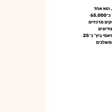
הוא אחד 
האצטדיונים הבולטים שיארחו משחקים במסגרת מונדיאל 2026. האצטדיון, המכיל כ־65,000 
ים מרכזיים 
יונים 
הרב־שימושיים והמודרניים בארה״ב. המרחק שלו ממרכז מיאמי הוא כ־20 ק״מ, וממיאמי ביץ’ כ־25 
משלבים 