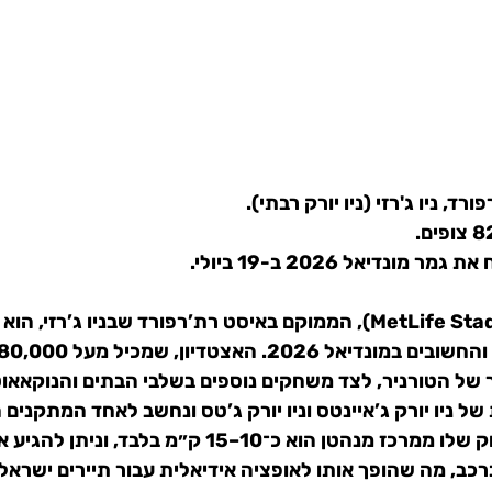
רד, ניו ג'רזי (ניו יורק רבתי).
 את 
גמר מונדיאל 2026
 ב-19 ביולי.
, הממוקם באיסט רת’רפורד שבניו ג’רזי, הוא 
של הטורניר
, לצד משחקים נוספים בשלבי הבתים והנוקאאוט
ל ניו יורק ג’איינטס וניו יורק ג’טס ונחשב לאחד המתקנים
בארצות הברית. המרחק שלו ממרכז מנהטן הוא כ־10–15 ק״מ בלבד,
רכב, מה שהופך אותו לאופציה אידיאלית עבור תיירים ישראלי