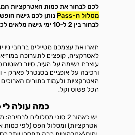
לכם לבחור את כמות האטרקציות המבוקשת: בין 2 ל
מסלול ה-Pass
נותן לכם גישה חופשי
לבחור בין 2 ל-10 ימי גישה מלאים לכל האטרקציות בכרטיס הפס.
תארו את עצמכם מטיילים ברחבי ניו יו
לאטרקציה, קופצים לתערוכה במוזיא
עוצרת נשימה על העיר, סיור באוטובו
ורכיבה על אופניים בסנטרל פארק - ו
האטרקציות ולעמוד בתורים הארוכים 
הכל פשוט וקל.
כמה עולה לי 
יש כאמור 2 סוגי מסלולים לבח
אטרקציות) ומסלול הפס (לפי כמות א
ימים\אטרקציות ככה תחסכו יותר כס