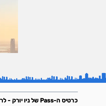
כרטיס ה-Pass של ניו יורק - לראות את ניו יורק ולחסוך בגדול!