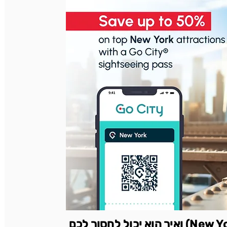
מה זה כרטיס ניו יורק פס (New York pass) ואיך הוא יכול לחסוך לכם