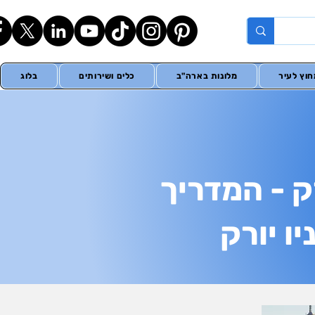
וץ לעיר
מלונות בארה"ב
כלים ושירותים
בלוג
P של ניו יורק - המדריך
ו יורק