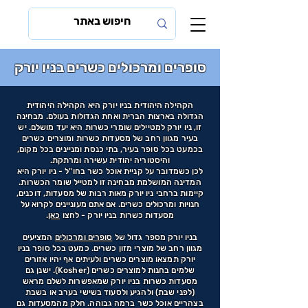
סופרים ומרכולים כשרים בניו יורק
הקהילה היהודית בניו יורק היא הקהילה היהודית
הגדולה בארצות הברית ואחת הגדולות בעולם. מבחינה
זו, ניו יורק למטיילים שומרי כשרות היא יעד מושלם. יש
בעיר מגוון רחב של מסעדות כשרות ומוצרים כשרים
בכמעט בכל סופר בעיר, בתי כנסת ומניינים בכל מקום,
והיסטוריה יהודית עשירה ומרתקת.
לכן כשמדובר על קניית אוכל כשר בחו"ל - ניו יורק היא
המדינה המושלמת מבחינה זו למטייל שומר הכשרות.
קיימות ברחבי ניו יורק מאות רבות של מסעדות, דוכנים,
חנויות ומרכולים כשרים. אם אתם מעוניינים לקרוא על
מסעדות כשרות בניו יורק - לחצו
כאן
.
בניו יורק מספר גדול של
סופרים ומרכולים
המציעים
מגוון רחב של מוצרי מזון כשרים. כמעט בכל סופר בניו
יורק תמצאו מוצרים כשרים ולעיתים אף יהיו אזורים
שלמים בחנות למוצרים כשרים (Kosher). ישנן גם
מסעדות כשרות בניו יורק שמאפשרות לשלם מראש
(לפני שבת) ולהגיע ולסעוד בשישי בערב או בשבת
בצהריים אוכל כשר ברמה גבוהה. חלק מהמסעדות גם