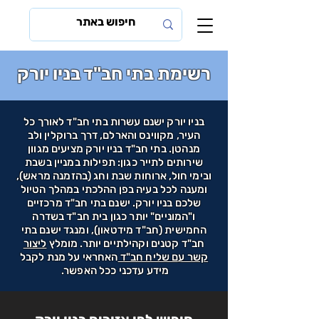
רשימת בתי חב"ד בניו יורק
בניו יורק ישנם עשרות בתי חב"ד לאורך כל
העיר, מקווינס והארלם, דרך ברוקלין ולב
מנהטן. בתי חב"ד בניו יורק מציעים מגוון
שירותים לתייר כגון: תפילות במניין בשבת
ובימי חול, ארוחות שבת וחג (בהזמנה מראש),
ומענה לכל בעיה בפן ההלכתי במהלך הטיול
שלכם בניו יורק. ישנם בתי חב"ד מרכזיים
ו"המוניים" יותר כגון בית חב"ד בשדרה
החמישית (חב"ד מידטאון), ומנגד ישנם בתי
חב"ד קטנים וקהילתיים יותר. מומלץ
ליצור
קשר עם שליח חב"ד
האחראי על מנת לקבל
מידע עדכני ככל האפשר.