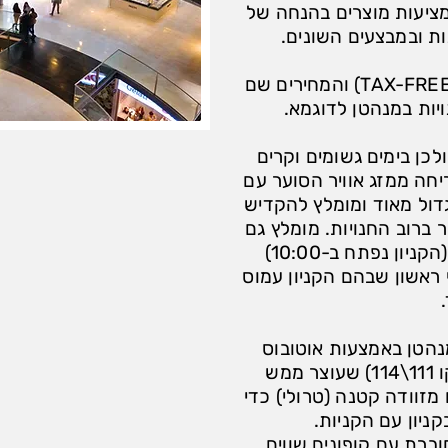
ציעות מוצרים בהנחה של
הקניון מוגדר כקניון ללא מס (TAX-FREE) והמחירים שם
ויות במנהטן לדוגמא.
ולכן בימים גשומים וקרים
חה ממזג אוויר הסוער עם
גדול מאוד ומומלץ להקדיש
די לעבור ברוב החנויות. מומלץ גם
להגיע לקניון מוקדם בבוקר (הקניון נפתח ב-10:00)
ראשון שבהם הקניון עמוס
מנהטן באמצעות אוטובוס
מתחנת Port Authority (קו 111\114) שעוצר ממש
 מזוודה קטנה (טרולי) כדי
ניון עם הקניות.
וברת עם קופונים שווים