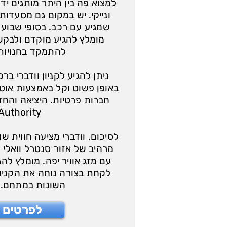
למצוא פה בין היתר מותגים ידוע
ונייקי. יש במקום גם מסעדות,
שמגיע עם רכב. בסופי שבוע 
מומלץ להגיע מוקדם ולבק
להתמקד בחנויות 
ניתן להגיע לקניון וודברי בר
באופן פשוט וקל באמצעות אוט
חברות פרטיות. היציאה והח
Authority.
לסיכום, וודברי מציעה חווית ש
מרהיב של אזור סנטרל וואלי ו
עם מזג אוויר יפה. מומלץ לה
לקחת בצורה נוחה את הקניות
השונות במתחם. ק
לפרטים נ