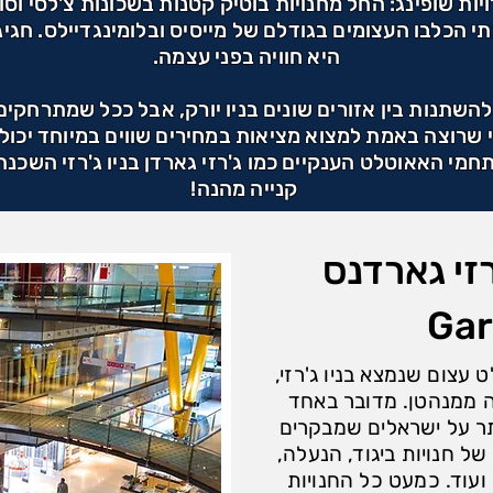
יות שופינג: החל מחנויות בוטיק קטנות בשכונות צ'לסי וסוה
 הכלבו העצומים בגודלם של מייסיס ובלומינגדיילס. חגי
היא חוויה בפני עצמה.
 להשתנות בין אזורים שונים בניו יורק, אבל ככל שמתרחקי
י שרוצה באמת למצוא מציאות במחירים שווים במיוחד יכול
י האאוטלט הענקיים כמו ג'רזי גארדן בניו ג'רזי השכנה או
קנייה מהנה!
י גארדנס - Jersey
Ga
ט עצום שנמצא בניו ג'רזי,
קות נסיעה ממנהטן. מדובר באחד
תר על ישראלים שמבקרים
 של חנויות ביגוד, הנעלה,
 ועוד. כמעט כל החנויות