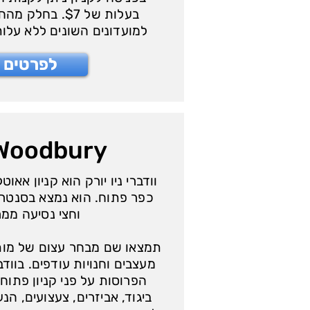
בעלות של $7. בח
למועדונים השונים ללא עלות
לפרטים נ
וודברי - dbury
וודברי ניו יורק הוא קניון אאו
כפר פתוח. הוא נמצא בסנטרל
וחצי נסיעה ממר
תמצאו שם מבחר עצום של מותגי
הפרוסות על פני קניון פתוח 
ביגוד, אביזרים, צעצועים, הנ