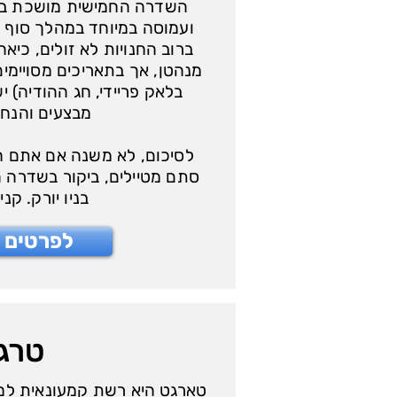
השדרה החמישית מושכת בכל
ועמוסה במיוחד במהלך סוף ה
ברוב החנויות לא זולים, כיא
מנהטן, אך בתאריכים מסויימי
בלאק פריידי, חג ההודיה) י
מבצעים והנחו
לסיכום, לא משנה אם אתם חו
סתם מטיילים, ביקור בשדרה ה
בניו יורק. קנ
לפרטים נ
טרג
טארגט היא רשת קמעונאית למזו