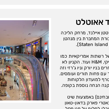
ד אאוטלט
טטן איילנד, מרחק הליכה
רת המחברת בין מנהטן
של רשתות אמריקאיות כמו
בננה ריבפליק, גאפ, ליוויס, נייקי, H&M ועוד. הקניון לא
 בניו יורק וניו ג'רזי וזה
 עם פחות תורים ועומסים.
רף למועדון הלקוחות
נה הנחה נוספת בקופה.
(ובחינם) באמצעות שיט
טרי פארק בדאון-טאון
לו לחלוף על פני פסל