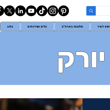
וץ לעיר
מלונות בארה"ב
כלים ושירותים
בלוג
יורק