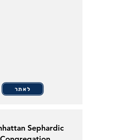
לאתר
hattan Sephardic
Congregation