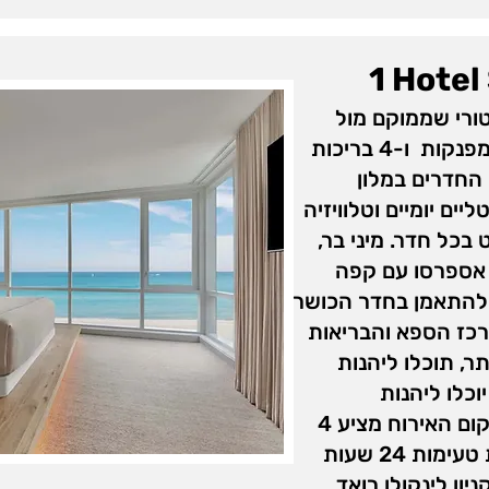
1 Hote
היסטורי שממוקם מול
הים, ומציע חוף פרטי, מסעדות מפנקות ו-4 בריכות
 החדרים במלון
יים יומיים וטלוויזיה
כסטנדרט בכל חדר. מיני בר,
 אספרסו עם קפה
ו להתאמן בחדר הכושר
רכז הספא והבריאות
ר, תוכלו ליהנות
וכלו ליהנות
מהפעילויות במועדון לילדים. מקום האירוח מציע 4
ברים שמגישים קוקטיליים ומנות טעימות 24 שעות
יון לינקולן רואד