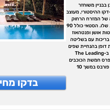
 בבניין משוחזר
ארט-דקו ההיסטורי, מעוצב
 של המזרח הרחוק
לתוך חזית הארט דקו המקורית שלו. הסטאי כולל 90
נון ארט דקו, 50 סוויטות אושן ופנטהאוז
 בריכות עם בשליטה
 דופן בהנחיית שפים
מובילים. המלון מחזיק בחברות ב-The Leading
Hotels, וזכה בפרס חמשת הכוכבים
הנחשק של מדריך הטיולים של פורבס במשך 10
בדקו מחי