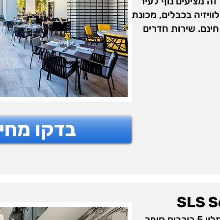
זה מציעים נוף לעיר
וויזיה בכבלים, מכונת
חוטי חינם. שירות חדרים
בדקו מחי
SLS S
מלון SLS South Beach הוא מלון 5 כוכבים סופר