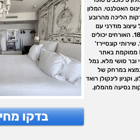
וס האטלנטי. המלון
א במרחק של פחות מ-15 דקות הליכה מהרובע
עיצוב מודרני עם
השפעות צרפתיו של המאה ה-18. האורחים יכולים
ירותי קונסיירז'
זמינים גם כן. מסעדת Katsuya ממוקמת באתר
ובר סושי מלא. נמל
נמצא במרחק של
מלון, וקניון לינקולן רואד
בדקו מחי