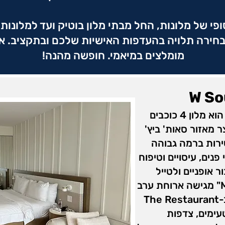
ופי של מלונות, החל מבתי מלון בוטיק ועד למלונו
הבחירה תלויה בהעדפות האישיות שלכם ובתקציב. אס
מומלצים במיאמי. חופשה מהנה!
W So
מלון W South Beach במיאמי הוא מלון 4 כוכבים
מאזור סאות' ביץ'
שירות ברמה גבוהה
נים, עיסויים וטיפוח
AWAY, או לשכור אופניים ולטייל
במשך היום. מסעדת "Mr Chow" מגישה ארוחת ערב
עם מנות אסייתיות אותנטיות, וב-The Restaurant
ם דגי טעימים, צדפות