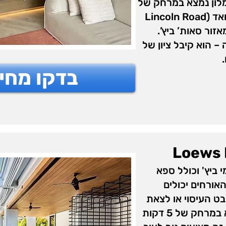
מלון נמצא במרחק של
8 דקות נסיעה מקניון לינקולן רואד (Lincoln Road
נסיעה מאזור סאות’ ביץ’.
 הוא קיבל ציון של
בדקו מחי
Loews 
 ביץ' וכולל ספא
ם. האורחים יכולים
ט העיסוי או לצאת
לטייל לרובע הארט דקו, הנמצא במרחק של 5 דקות