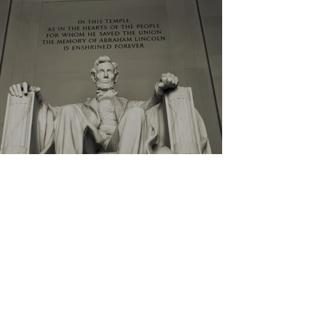
טיול יום מניו יורק לוושינגטון די.סי | טיול יו
בוושינגטון | המדריך המלא לטיול לוושינגטו
די.סי