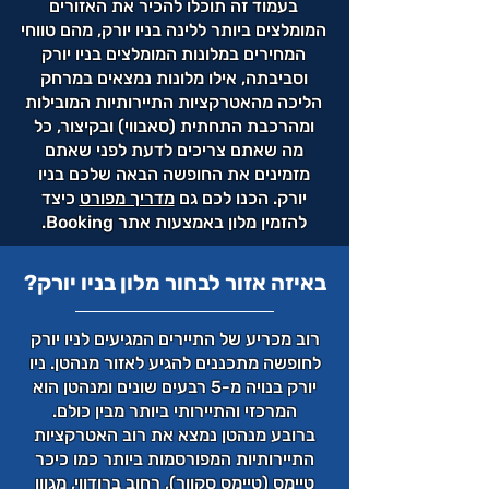
בעמוד זה תוכלו להכיר את האזורים
המומלצים ביותר ללינה בניו יורק, מהם טווחי
המחירים במלונות המומלצים בניו יורק
וסביבתה, אילו מלונות נמצאים במרחק
הליכה מהאטרקציות התיירותיות המובילות
ומהרכבת התחתית (סאבווי) ובקיצור, כל
מה שאתם צריכים לדעת לפני שאתם
מזמינים את החופשה הבאה שלכם בניו
יורק. הכנו לכם גם
מדריך מפורט
כיצד
להזמין מלון באמצעות אתר Booking.
באיזה אזור לבחור מלון בניו יורק?
רוב מכריע של התיירים המגיעים לניו יורק
לחופשה מתכננים להגיע לאזור מנהטן. ניו
יורק בנויה מ-5 רבעים שונים ומנהטן הוא
המרכזי והתיירותי ביותר מבין כולם.
ברובע מנהטן נמצא את רוב האטרקציות
התיירותיות המפורסמות ביותר כמו כיכר
טיימס (טיימס סקוור), רחוב ברודווי, מגוון