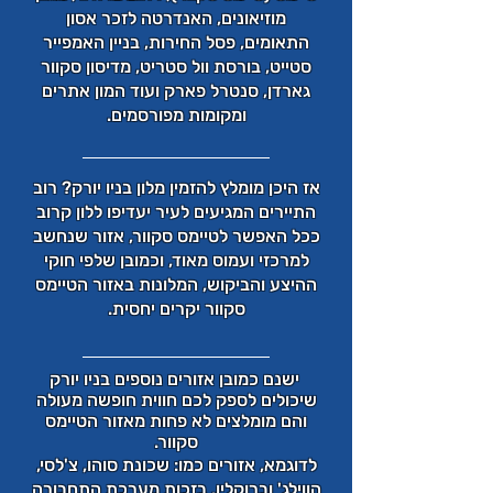
מוזיאונים, האנדרטה לזכר אסון
התאומים,
פסל החירות
, בניין האמפייר
סטייט, בורסת וול סטריט, מדיסון סקוור
גארדן,
סנטרל פארק
ועוד המון אתרים
ומקומות מפורסמים.
אז היכן מומלץ להזמין מלון בניו יורק? רוב
התיירים המגיעים לעיר יעדיפו ללון קרוב
ככל האפשר לטיימס סקוור, אזור שנחשב
למרכזי ועמוס מאוד, וכמובן שלפי חוקי
ההיצע והביקוש, המלונות באזור הטיימס
סקוור יקרים יחסית.
ישנם כמובן אזורים נוספים בניו יורק
שיכולים לספק לכם חווית חופשה מעולה
והם מומלצים לא פחות מאזור הטיימס
סקוור.
לדוגמא,
אזורים כמו: שכונת סוהו, צ'לסי,
הווילג' וברוקלין. בזכות
מערכת התחבורה