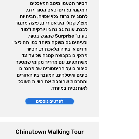
הסיור תטעמו מיטב המאכלים
המקומיים: דים-סאם מטוגן ידני,
לחמניית ברווז צלוי אפויה, חביתיות
מוֹצ'י, קנולי מיניאטוריים, פיצה מתנור
לבנה, עוגת גבינה ניו יורקית ו"סוד
טעים" Surprise שמוגש בסוף,
ולעיתים גם משקה מיוחד כמו תה ליצ’י
ורדים או בירה מלאכתית. הסיור
מתקיים בקבוצה קטנה של עד 12
משתתפים, עם מדריך מקומי שמספר
סיפורים על ההיסטוריה של מהגרים
סינים ואיטלקים, המעבר בין האזורים
והתרבות שהופכת את חוויית האוכל
לאותנטית במיוחד.
לפרטים נוספים
Chinatown Walking Tour