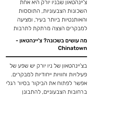
צ’יינהטאון שבניו יורק היא אחת 
השכונות הצבעוניות, התוססות 
והאותנטיות ביותר בעיר, ומציעה 
למבקרים הצצה מרתקת לתרבות 
הסינית בלב מנהטן. רחובותיה 
מה עושים בשכונה? צ'יינהטאון -
הצרים מלאים בדוכני אוכל רחוב, 
Chinatown
ריחניים, חנויות תה ובוטיקים ייחודיים. 
בצ’יינהטאון של ניו יורק יש שפע של 
המבקרים יכולים ליהנות ממאכלים 
פעילויות וחוויות ייחודיות למבקרים. 
אותנטיים כמו דים סאם, אטריות 
אפשר לפתוח את הביקור בסיור רגלי 
טריות ומאפים סיניים, לצד חוויות 
ברחובות הצבעוניים, להתבונן 
תרבותיות כמו ביקור במקדשים, 
בשלטים הסיניים, באדריכלות 
המיוחדת ובאווירה התוססת. חובבי 
במיוחד בחגיגות ראש השנה הסינית. 
האוכל ייהנו ממסעדות אותנטיות 
המגישות דים סאם, מרקי ראמן, 