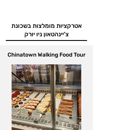
עם ההיסטוריה העשירה שלה, 
עוגות ירח ומנות רחוב מסורתיות. 
הופכת אותה ליעד שחובה לשלב 
מומלץ לבקר בשוק הדגים, בשווקים 
בכל טיול לניו יורק.
למוצרי מזון אקזוטיים ובחנויות 
אטרקציות מומלצות בשכונת
התבלינים, התה והצמחי המרפא. 
צ'יינהטאון ניו יורק
לצד האוכל, אפשר לגלות את 
התרבות המקומית דרך ביקור 
Chinatown Walking Food Tour
במוזיאון צ’יינהטאון, במקדשים 
הבודהיסטיים ובגלריות אמנות 
קטנות. בעונות מיוחדות, כמו ראש 
השנה הסינית, השכונה מתמלאת 
בתהלוכות, מופעי דרקונים ומוזיקה 
חיה – חוויה מרהיבה שמכניסה את 
המבקרים לעומק התרבות הסינית.