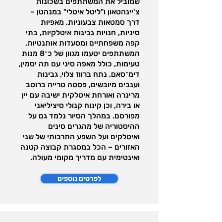
שמוביל את המשתתפים בשכונות
צ'יינהטאון ו"ליטל איטלי" במנהטן –
דרך סמטאות צבעוניות, מאפיות
סיניות, חנויות גבינות איטלקיות, בתי
קפה משפחתיים ומסעדות אותנטיות.
המשתתפים יטעמו מגוון של כ־8 מנות
טעימות, כולל מאפה סיני עם תה יסמין,
דימ־סאם, נתח ברווז צלוי, גבינות
וענבים מיובשים, פסטה טרייה ברוטב
מרינרה ואורחת איטלקית ישיבה עם יין
או בירה, וכן קינוח קנולי סיציליאני
מפורסם. במהלך הסיור נלמד גם על
ההיסטוריה של מהגרים סינים
ואיטלקים ועל השפע התרבותי של שני
האזורים – הכל במסגרת קבוצה קטנה
ואינטימית עם מדריך מקומי מעולה.
לפרטים נוספים