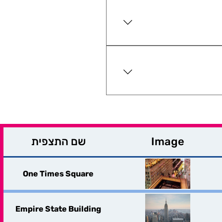
 שמציעה יותר אפשריות
לתמונות מיוחדות (כמו ב-Summit) ויש תצפית עם מרפסת פתוחה ענקית (The Edge). כל
. מזג אוויר גשום וקר
ערפל ומזג אוויר מעונן
וק את מזג האוויר לפני
היום ולהישאר במתחם עד
ית לא יוציאו אותכם
Image
שם התצפית
One Times Square
Empire State Building