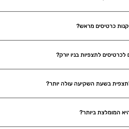
בניו יורק יש שישה נקודות תצפית עיקריות: ne
World The Edge SUMMIT One Vanderbilt One T
קנות כרטיסים מראש?
וד לרכוש כרטיסים מראש אונליין לפני ההגעה לתצפית ע
 עמוסה בתיירים, הכרטיסים בדרך כלל אוזלים במהירות. 
לכרטיסים לתצפיות בניו יורק?
יין לפני ההגעה לתצפית על מנת להימנע מאי-נעימות.
 כניסה הכולל כניסה מהירה ללא תור, קוקטייל אלכוהולי
תצפית בשעת השקיעה עולה יותר?
שות, מדריך דיגיטלי באפליקציה ועוד.
היום.
יא המומלצת ביותר?
מלצת יותר או פחות. הכל לפי טעם אישי. תצפית אחת מצ