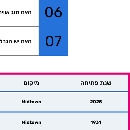
ותצפית אחרת 
06
האם מזג אווי
אחד לפי טעמו
כן. מומלץ לבד
מאוד יכול לפג
07
האם יש הגבלת
יכול להפריע ל
הזמנת הכרטי
לא. אין הגבל
שעת השקיעה א
החוצה.
שנת פתיחה
מיקום
Midtown
2025
Midtown
1931