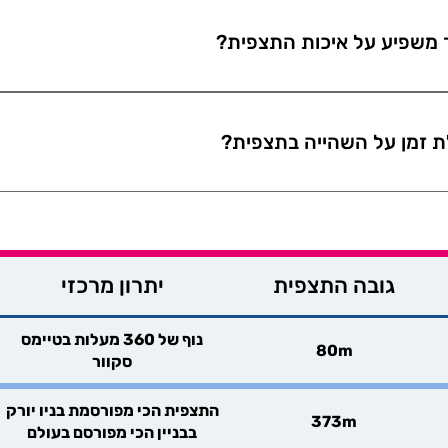
מציעה נוף פתוח יותר לנהר ולפסל החירות. יש תצפית
ר משפיע על איכות התצפית?
 והעדפות האישיות שלו.
וק את מזג האוויר הצפוי בניו יורק לפני שרוכשים כרטיסים
ום בחוויה, במיוחד אם מדובר בתצפית באוויר הפתוח. גם 
 זמן על השהייה בתצפית?
חוויה של צפייה בנוף הפתוח של ניו יורק ולכן מומלץ לבד
סים.
ת זמן על השהייה בתצפית. ניתן להגיע לתצפית בשעות 
ו שעות הערב המאוחרות. ברגע שנכנסים למתחם התצפ
גובה התצפית
יתרון מרכזי
נוף של 360 מעלות בטיימס
80m
סקוור
התצפית הכי מפורסמת בניו יורק
373m
בבניין הכי מפורסם בעולם