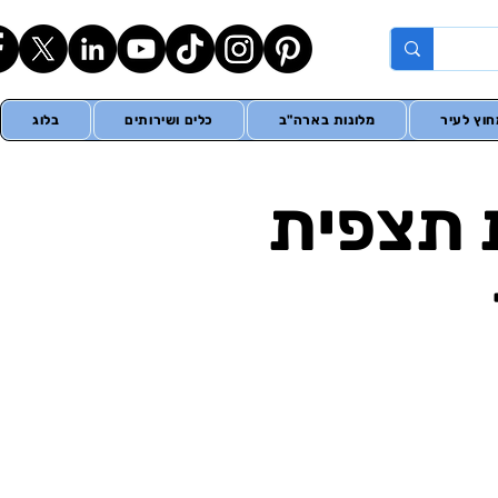
וץ לעיר
מלונות בארה"ב
כלים ושירותים
בלוג
ת תצפית