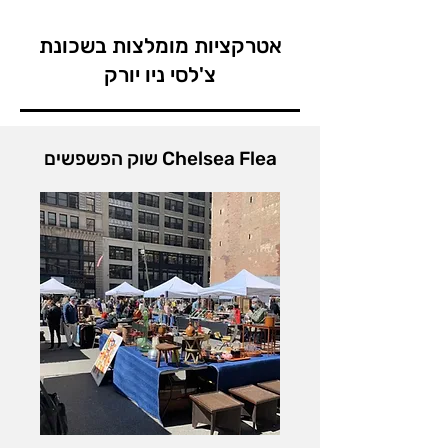
צ'לסי היא מרכז אמנות חשוב בניו 
אטרקציות מומלצות בשכונת
יורק. בשכונה שוכנות מעל 200 
צ'לסי ניו יורק
גלריות לאומנות, המציגות מגוון רחב 
לטייל ב-High Line – פארק ציבורי 
של אמנות, החל מאומנות מודרנית 
מרהיב שנבנה על מסילת רכבת 
שוק הפשפשים Chelsea Flea
עילית ישנה, עם נוף עירוני, גנים 
מעוצבים ואמנות לאורך הדרך. 
מסלול מושלם להליכה נעימה בין 
צ'לסי היא ביתם של מסעדות מכל 
העולם. בשכונה תוכלו למצוא 
לבקר בשוק Chelsea Market – 
מסעדות איטלקיות, צרפתיות, 
אחד משווקי האוכל המפורסמים 
אסייתיות, ועוד.
בעיר, עם עשרות דוכנים, מסעדות 
וחנויות בוטיק. מקום נהדר לארוחה, 