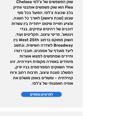
שוק הפשפשים של צ'לסי Chelsea
Flea הוא שוק פשפשים אותנטי וותיק
לגלות גלריות אמנות – צ’לסי היא 
בלב שכונת צ'לסי, הפועל בכל סוף
שבוע (שבת וראשון) לאורך כל השנה,
מרכז סצנת האמנות בניו יורק, עם 
ומציע חוויית שיטוט ייחודית בין עשרות
מאות גלריות הפתוחות לקהל – 
דוכנים של רהיטים עתיקים, בגדי
וינטאג', פריטי עיצוב, תקליטים ועוד.
במיוחד באזור שמדרום ל-23rd 
השוק ממוקם ברחוב West 25th בין
Broadway לשדרה השישית, ונחשב
ליעד מועדף על אספנים, חובבי רטרו
ותיירים שמחפשים למצוא אוצרות
ליהנות מהאווירה המקומית – בין 
מיוחדים באווירה מקומית ויצירתית. זהו
הרחובות תמצאו בתי קפה, חנויות 
אחד השווקים המפורסמים בניו יורק,
המשלב סצנת עיצוב, תרבות רחוב ורוח
וינטג', חללי עיצוב ומקומות בילוי 
קהילתית – ומשלים באופן מושלם את
אופיה האמנותי של צ'לסי.
לפרטים נוספים
לצלם ולשוטט – המבנים הייחודיים, 
השילוב בין ישן לחדש, והרחובות 
השקטים יחסית – כולם יוצרים חוויה 