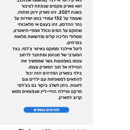
פארק ליטל איילנד (Little Island),
הוא פארק מקסים שנפתח לציבור
בשנת 2021. זהו פארק ירוק ופתוח,
שעומד על 132 עמודי בטון ישירות על
נהר ההדסון. זהו בעצם אי מלאכותי
שהוקם על המים וכולל אמפי-תיאטרון,
מסלולי הליכה קלים ומדשאות מלאות
בפרחים.
ליטל איילנד ממוקם באיזור צ'לסי, בצד
המערבי של מנהטן ומתחבר לרחוב
עצמו באמצעות גשר שממשיך את
הטיילת אל תוך הפארק עצמו.
בילוי בפארק המדהים הזה יכול
להתאים למשפחות עם ילדים וגם
לזוגות. ניתן לשלב ביקור גם בצ'לסי
מרקט וטיילת ההיי-ליין שנמצאים ממש
קרוב לפארק.
לפרטים נוספים