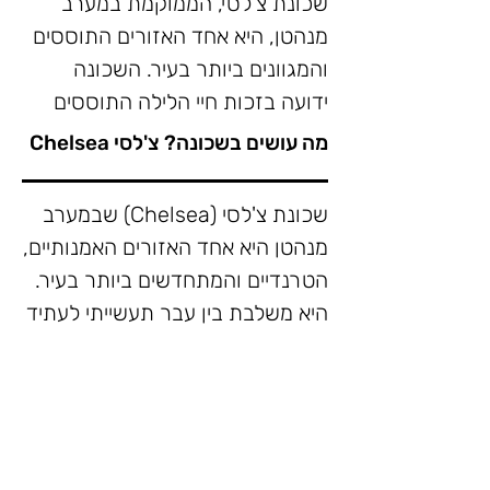
שכונת צ'לסי, הממוקמת במערב 
מנהטן, היא אחד האזורים התוססים 
והמגוונים ביותר בעיר. השכונה 
ידועה בזכות חיי הלילה התוססים 
שלה, האומנות הענפה שלה, והאוכל 
מה עושים בשכונה? צ'לסי Chelsea
שכונת צ'לסי (Chelsea) שבמערב 
מנהטן היא אחד האזורים האמנותיים, 
צ'לסי היא ביתם של מועדוני לילה 
הטרנדיים והמתחדשים ביותר בעיר. 
רבים, ברים, ובתי קפה. השכונה היא 
היא משלבת בין עבר תעשייתי לעתיד 
מקום מצוין לצאת לבלות בלילה, בין 
יצירתי, בין גלריות לאופנה, בין 
אם אתם מחפשים מסיבה סוערת או 
פארקים על גגות למסעדות שיקיות. 
השכונה מתאימה במיוחד למי שרוצה 