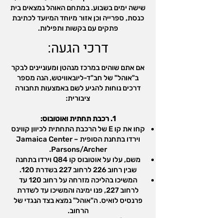
שישה ימים בשבוע. במתחם האוהל נמצאים בית
כנסת, ספרייה וכן אזור מיוחד המיועד לכתיבת
פתקים עם בקשות ותפילות.
דרכי הגעה:
אם אתם שוהים במרכז מנהטן ומעוניינים לבקר
ב"אוהל" של חב"ד-ליובאוויטש, הנה מספר
דרכים נוחות להגיע לשם באמצעות תחבורה
ציבורית:
1. רכבת תחתית ואוטובוס:
קחו את קו E של הרכבת התחתית לכיוון קווינס
וירדו בתחנת הסופית Jamaica Center –
Parsons/Archer.
משם, עלו על אוטובוס קו Q84 וירדו בתחנה
שבין רחוב 226 לרחוב 227 בשדרת 120.
המשיכו בהליכה מזרחה על רחוב 120 עד
לרחוב 227, פנו ימינה והמשיכו עד לשדרת
פרנסיס לואיס. ה"אוהל" נמצא בצד הנגדי של
הרחוב.