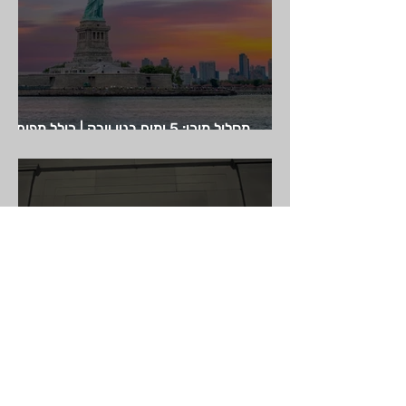
מסלול מוכן: 5 ימים בניו יורק | כולל מפות
גוגל | ניו יורק בחמישה ימים
טיול יום מניו יורק לוושינגטון די.סי | טיול יום