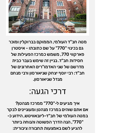
מטה חב"ד העולמי, הממוקם בברוקלין ומוכר
גם בכינוי "770" על שם כתובתו - איסטרן
פארקווי 770, משמש כמרכז הפעילות של
חסידות חב"ד. בניין זה שימש בעבר כבית
מדרשם של שני האדמו"רים האחרונים של
חב"ד: רבי יוסף יצחק שניאורסון ורבי מנחם
מנדל שניאורסון.
דרכי הגעה:
איך מגיעים ל-"770" ממרכז מנהטן?
אם אתם שוהים במרכז מנהטן ומעוניינים לבקר
במטה העולמי של חב"ד-ליובאוויטש, הידוע כ-
"770", הנה הדרך הפשוטה והנוחה ביותר
להגיע לשם באמצעות תחבורה ציבורית: