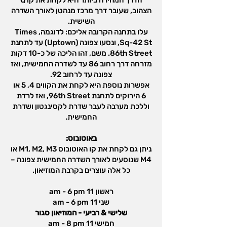
הדרך המהירה ביותר היא לקחת את קו Q
הצהוב, שעובר דרך מרכז מנהטן לאורך השדרה
השישית.
עלו בתחנה הקרובה אליכם: לדוגמה, Times
Sq-42 St, ונסעו צפונה (Uptown) עד לתחנת
86th Street. משם, זהו הליכה של כ-10 דקות
מזרחה דרך רחוב 86 עד לשדרה החמישית, ואז
צפונה עד לרחוב 92.
אפשרות נוספת היא לקחת את הקווים 4, 5 או
6 הירוקים לתחנת 96th Street, ואז לרדת
וללכת מערבה לעבר שדרת לקסינגטון ושדרת
החמישית.
באוטובוס:
ניתן גם לקחת את קו האוטובוס M1, M2, M3 או
M4 שנוסעים לאורך השדרה החמישית צפונה –
כל אלה עוצרים בקרבת המוזיאון.
ראשון 11 am - 6 pm
שני 11 am - 6 pm
שלישי & רביעי - המוזיאון סגור
חמישי 11 am - 8 pm