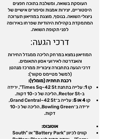
העוסקת בשואה, ומשלבת בתוכה חפצים
היסטוריים, יצירות אמנות וסיפורים אישיים של
ניצולי השואה. בנוסף, מוצגת במוזיאון תערוכה
המתמקדת בקהילות היהודיות שפרחו באירופה
לפני תקופת השואה.
דרכי הגעה:
המוזיאון נמצא במרחק הליכה ממגדל החירות
והאנדרטה לאירועי אסון התאומים.
דרכי הגעה בתחבורה ציבורית ממרכז מנהטן
(למשל מטיימס סקוור):
רכבת תחתית (מומלץ):
קו
1
: עלייה בתחנת Times Sq–42 St", ירידה
ב-Rector St, הליכה של כ-10 דקות.
קו
4 או 5
: עלייה ב־Grand Central–42 St,
ירידה ב־Bowling Green, הליכה של כ-10
דקות.
אוטובוס:
קווים לכיוון "Battery Park" או "South