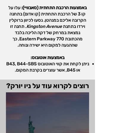
באמצעות הרכבת התחתית (סאבוויי):
עלו על
קו 3 של הרכבת התחתית (קו אדום) בתחנה
הקרובה אליכם במנהטן. נסעו לכיוון ברוקלין
וירדו בתחנת
Kingston Avenue
. תחנה זו
נמצאת במרחק של דקה הליכה בלבד
מהכתובת 770 Eastern Parkway, כך
שההגעה למקום היא ישירה ונוחה.
באמצעות אוטובוס:
ניתן לקחת את קווי האוטובוס B43, B44-SBS
או B45, אשר עוצרים בקרבת המקום.
רוצים לקרוא עוד על ניו יורק?