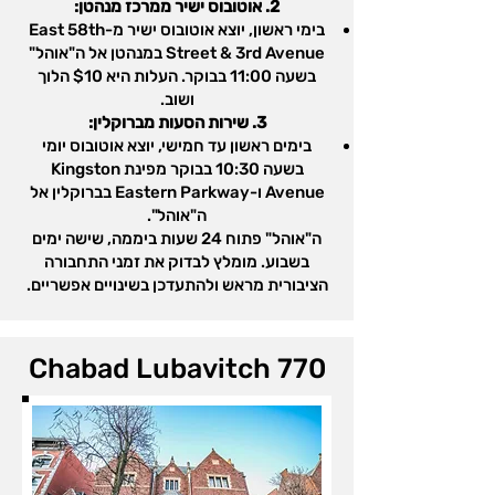
2. אוטובוס ישיר ממרכז מנהטן:
בימי ראשון, יוצא אוטובוס ישיר מ-East 58th
Street & 3rd Avenue במנהטן אל ה"אוהל"
בשעה 11:00 בבוקר. העלות היא $10 הלוך
ושוב.
3. שירות הסעות מברוקלין:
בימים ראשון עד חמישי, יוצא אוטובוס יומי
בשעה 10:30 בבוקר מפינת Kingston
Avenue ו-Eastern Parkway בברוקלין אל
ה"אוהל".
ה"אוהל" פתוח 24 שעות ביממה, שישה ימים
בשבוע. מומלץ לבדוק את זמני התחבורה
הציבורית מראש ולהתעדכן בשינויים אפשריים.
Chabad Lubavitch 770