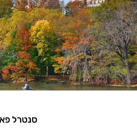
סנטרל פא