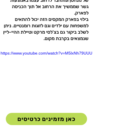
של מנהטן ומתחבר לרחוב עצמו באמצעות
גשר שממשיך את הרחוב אל תוך הכניסה
לפארק.
בילוי בפארק המקסים הזה יכול להתאים
למשפחות עם ילדים וגם לזוגות רומנטיים. ניתן
לשלב ביקור גם בצ'לסי מרקט וטיילת ההיי-ליין
שנמצאים בקרבת מקום.
https://www.youtube.com/watch?v=M5lxNh79UUU
כאן מזמינים כרטיסים