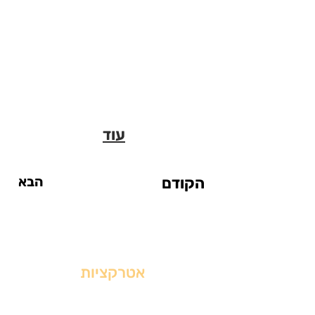
עוד
הקודם
הבא
אטרקציות
אטרקציות עד $20