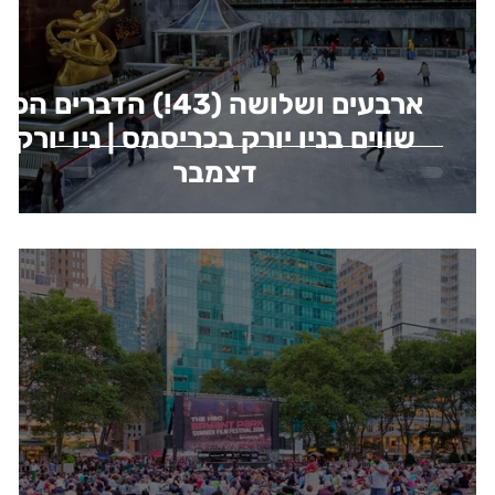
ארבעים ושלושה (43!) הדברים הכי
שווים בניו יורק בכריסמס | ניו יורק
דצמבר