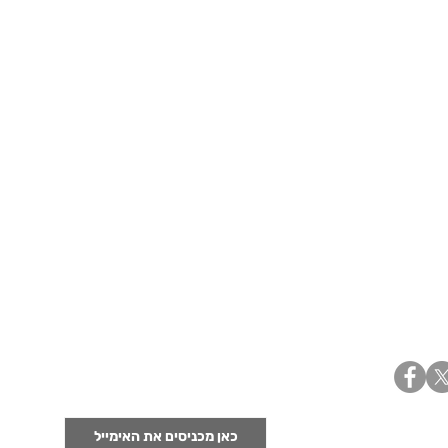
נרשמים לניוזלטר ומקבלים מידע
על ניו יורק ישר למייל
אימייל