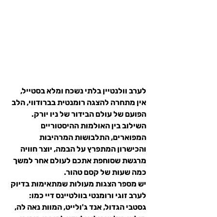
לערב וולנטיין בלתי נשכח ומלא בסטייל, 
אין מתחרה ל
הצגה רומנטית בברודווי
, הלב 
הפועם של עולם הבידור של ניו יורק. 
השילוב בין האולמות ההיסטוריים 
המפוארים, התלבושות המרהיבות 
והכישרון המתפרץ על הבמה, יוצר חוויה 
מרגשת שסוחפת אתכם לעולם אחר למשך 
כמה שעות של קסם טהור.
יש מספר הצגות מעולות שמתאימות בדיוק 
לערב זוגי ורומנטי בוולטיינס דיי כמו: 
גסטבי הגדול, אנד ג'ולייט, המוות נאה לה, 