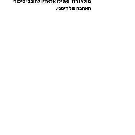
מולאן רוז' ואפילו אלאדין לחובבי סיפורי 
האהבה של דיסני.