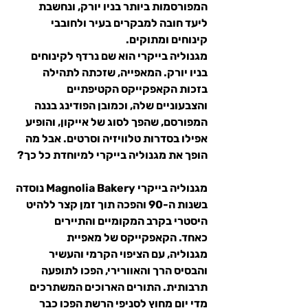
המפורסמות ביותר בניו יורק, ונחשבת 
ליעד חובה למבקרים בעיר ולחובבי 
קינוחים ומתוקים.
מגנוליה בייקרי
 הוא שם נרדף לקינוחים 
בניו יורק. המאפייה, שזכתה לתהילה 
בזכות הקאפקייקס הקטיפתיים 
והצבעוניים שלה, וכמובן הפודינג בננה 
המפורסם, שהפך לסוג של אייקון, והופיע 
אפילו בסדרות טלוויזיה וסרטים. אבל מה 
הופך את מגנוליה בייקרי למיוחדת כל כך?
מגנוליה בייקרי Magnolia Bakery נוסדה 
בשנות ה-90 והפכה תוך זמן קצר ללהיט 
היסטרי בקרב המקומיים והתיירים 
כאחד. הקאפקייקס של מאפיית 
מגנוליה, עם הציפוי הקרמי והעשיר 
והבסיס הרך והאוורירי, הפכו לתופעה 
תרבותית. התורים הארוכים המשתרכים 
מדי יום מחוץ לסניפי הרשת הפכו כבר 