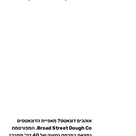
אוהבים 
דונאטס
? מאפיית הדונאטסים 
Broad Street Dough Co. 
המפורסמת 
נמצאת במרחק נסיעה של 40 דק' ממרכז 