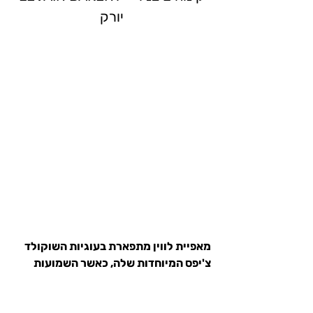
יורק
מאפיית לווין מתפארת בעוגיות השוקולד 
צ'יפס המיוחדות שלה, כאשר השמועות 
בניו יורק אומרות שאלו העוגיות הטובות 
ביותר בעיר כולה! עוגיות קריספיות מבחוץ 