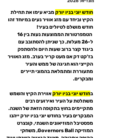
מונדיאל 2026
חודש יוני בניו יורק
 מביא עימו את תחילת 
הקיץ וביחד עם מזג אוויר נעים במיוחד זהו 
חודש מושלם לטיולים בעיר!
 הטמפרטורות הממוצעות נעות בין 16 
ל-26 מעלות, כך שניתן להסתובב עם 
ביגוד קצר ברוב שעות היום ולהסתפק 
בז'קט דק אם מעט קריר בערב. מזג האוויר 
הקייצי הוא חגיגה של ממש והעיר 
מתעוררת ומתמלאת בהמוני תיירים 
ומבקרים.  
ב
חודש יוני בניו יורק
 אווירת הקיץ והשמש 
משתלטת על העיר ואירועים רבים 
מתקיימים בחוץ בתקופה הזאת של השנה. 
המבקרים בעיר בחודש יוני בניו יורק ייהנו 
מפסטיבל המוזיאונים השנתי
, קונצרט 
המוזיקה 
Governors Ball
, משחקי 
הקופה אמריקה, מצעד הגאווה השנתי ועוד 