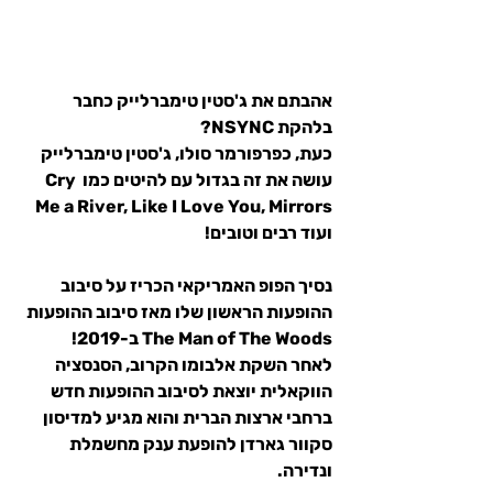
אהבתם את ג'סטין טימברלייק כחבר 
בלהקת NSYNC?
כעת, כפרפורמר סולו, ג'סטין טימברלייק 
עושה את זה בגדול עם להיטים כמו Cry 
Me a River, Like I Love You, Mirrors 
ועוד רבים וטובים!
נסיך הפופ האמריקאי הכריז על סיבוב 
ההופעות הראשון שלו מאז סיבוב ההופעות 
The Man of The Woods ב-2019!
לאחר השקת אלבומו הקרוב, הסנסציה 
הווקאלית יוצאת לסיבוב ההופעות חדש 
ברחבי ארצות הברית והוא מגיע למדיסון 
סקוור גארדן להופעת ענק מחשמלת 
ונדירה.