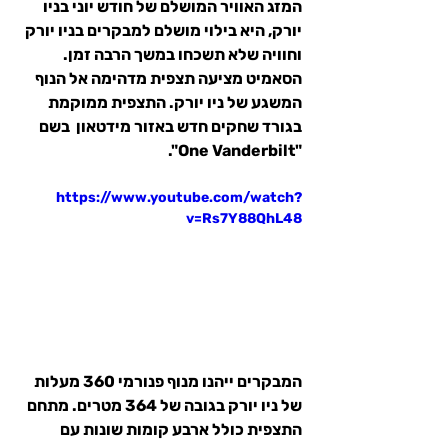
המזג האוויר המושלם של חודש יוני בניו 
יורק, היא בילוי מושלם למבקרים בניו יורק 
וחוויה שלא תשכחו במשך הרבה זמן.
הסאמיט מציעה תצפית מדהימה אל הנוף 
המשגע של ניו יורק. התצפית ממוקמת 
בגורד שחקים חדש באזור מידטאון  בשם 
"One Vanderbilt".
https://www.youtube.com/watch?
v=Rs7Y88QhL48
המבקרים ייהנו מנוף פנורמי 360 מעלות 
של ניו יורק בגובה של 364 מטרים. מתחם 
התצפית כולל ארבע קומות שונות עם 