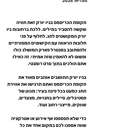
מונדיאל 2026
תקופת הכריסמס בניו יורק זאת חוויה 
שקשה להסביר במילים. ללכת ברחובות ניו 
יורק המקושטים לחג, לחלוף על פני 
חלונות הראווה עם הקישוטים המסורתיים 
ולהסתובב בסנטרל פארק המושלג כולו 
ופשוט לא להאמין שזה אמיתי. זה כאילו 
אתם הולכים בתוך סרט רומנטי.
בניו יורק התושבים אוהבים מאוד את 
תקופת הכריסמס ואתם תרגישו את אווירת 
החג כמעט בכל פינה בעיר: מגוון של 
פסטיבלים, סיילים בחנויות, מצעדים, 
שווקים, מייצגי רחוב ועוד.
כדי שלא תפספסו אף אירוע או אטרקציה 
שווה אספנו לכם במקום אחד את כל 