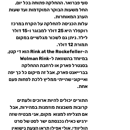
סוף פברואר. ההחלקה פתוחה בכל יום, 
החל משעות הבוקר המוקדמות ועד שעות 
הערב המאוחרות.
עלות הכניסה להחלקה על הקרח במרכז 
רוקפלר היא 25 דולר למבוגר ו-15 דולר 
לילד. ניתן גם לשכור מגלשיים במקום 
תמורת 12 דולר. 
ה-Rink at the Rockefeller הוא די קטן, 
במיוחד בהשוואה ל-Wolman Rink 
בסנטרל פארק או לרחבת ההחלקה 
בברייאנט פארק, אבל זה מיקום כל כך יפה 
ואייקוני שהייתי ממליץ ללכת לפחות פעם 
אחת.
התורים יכולים להיות ארוכים ולעתים 
קרובות משבצות מוזמנות במהירות, אבל 
אם תצליחו למצוא  מקום, אני מבטיח שזה 
ירגיש כאילו נכנסתם ישר לסט של סרט 
הוליוודי, אולי אפילו תראו הצעת נישואין 