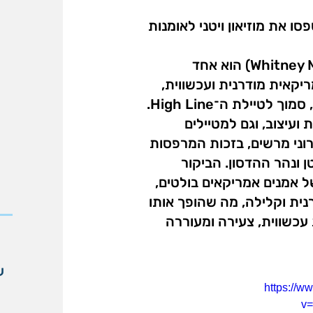
ו את מוזיאון ויטני לאומנות
מוזיאון ויטני (Whitney Museum of American Art) הוא אחד
ריקאית מודרנית ועכשווית,
ומציע חוויה תרבותית מרתקת בלב מנהטן, סמוך לטיילת ה־High Line.
עיצוב, וגם למטיילים
רוני מרשים, בזכות המרפסות
ונהר ההדסון. הביקור
של אמנים אמריקאים בולטים,
נית וקלילה, מה שהופך אותו
עכשווית, צעירה ומעוררה
ע
https://w
v