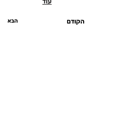
עוד
הקודם
הבא
אטרקציות
אטרקציות עד $20
אטרקציות מחוץ לעיר
אטרקציות ליום גשום
אטרקציות לילדים
סיטי פס
המדריך לסנטרל פארק
בתי מלון