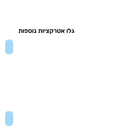
גלו אטרקציות נוספות
One Times Square
Museum of Arts and Design