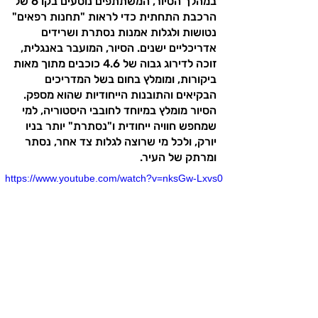
במהלך הסיור, המשתתפים נוסעים בקו 6 של
הרכבת התחתית כדי לראות "תחנות רפאים"
נטושות ולגלות אמנות נסתרת ושרידים
אדריכליים ישנים. הסיור, המועבר באנגלית,
זוכה לדירוג גבוה של 4.6 כוכבים מתוך מאות
ביקורות, ומומלץ בחום בשל המדריכים
הבקיאים והתובנות הייחודיות שהוא מספק.
הסיור מומלץ במיוחד לחובבי היסטוריה, למי
שמחפש חוויה ייחודית ו"נסתרת" יותר בניו
יורק, ולכל מי שרוצה לגלות צד אחר, נסתר
ומרתק של העיר.
https://www.youtube.com/watch?v=nksGw-Lxvs0