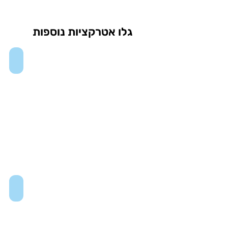
גלו אטרקציות נוספות
One Times Square
Museum of Arts and Design