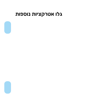
גלו אטרקציות נוספות
One Times Square
Museum of Arts and Design