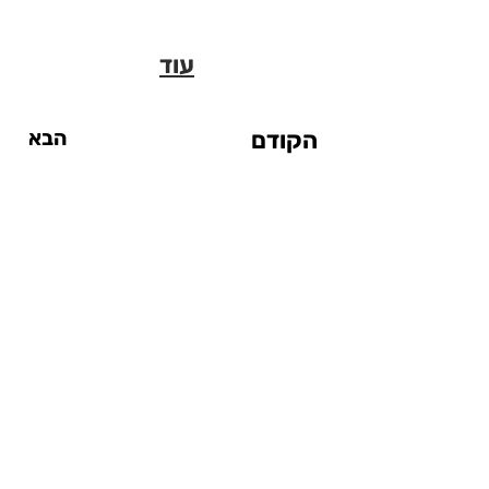
עוד
הקודם
הבא
אטרקציות
אטרקציות עד $20
אטרקציות מחוץ לעיר
אטרקציות ליום גשום
אטרקציות לילדים
סיטי פס
המדריך לסנטרל פארק