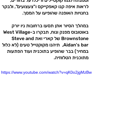
וסמנתה לגמו קוקטיילים וריכלו על בחורים,
לראות איפה קנו קאפקייקס ו"צעצועים", ולבקר
בחנויות האופנה שהופיעו על המסך.
במהלך הסיור אתן תסעו ברחובות ניו יורק
באוטובוס מפנק ונוח, תבקרו בWest Village-
Brownstone של קארי ואת Steve and
Aidan's bar, תיהנו מקוקטייל טעים (לא כלול
במחיר) בבר שהופיע בתוכנית ועוד הפתעות
מתוכנית הטלווזיה.
https://www.youtube.com/watch?v=qK0o2jgMzBw