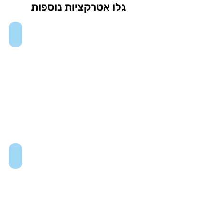
גלו אטרקציות נוספות
One Times Square
Museum of Arts and Design