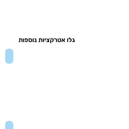
גלו אטרקציות נוספות
One Times Square
Museum of Arts and Design