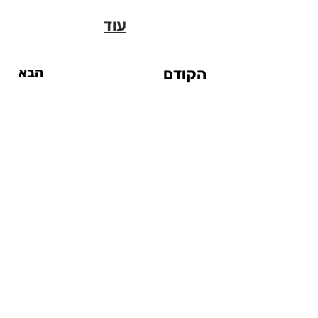
עוד
הקודם
הבא
אטרקציות
אטרקציות עד $20
אטרקציות מחוץ לעיר
אטרקציות ליום גשום
אטרקציות לילדים
סיטי פס
המדריך לסנטרל פארק