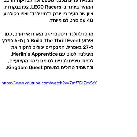
מבניית ערים מלבני LEGO ועד לבדיקת הרכב
המהיר ביותר ב-LEGO Racers. צפו בנקודות
ציון של העיר ניו יורק ב"מינילנד" וצפו בקולנוע
4D עם סרט לגו מיוחד.
מרכז לגולנד דיסקברי גם מארח אירועים, כגון
אירוע Build The Thrill Event בין ה-6 במרץ
ל-27 באפריל. המבקרים יכולים לחקור את
מינילנד, לטוס עם Merlin's Apprentice,
ללמוד טיפים לבניית לגו מבוני לגו מקצועיים,
ולהשמיד טרולים במשחק Kingdom Quest.
https://www.youtube.com/watch?v=7mf7DIZmStY