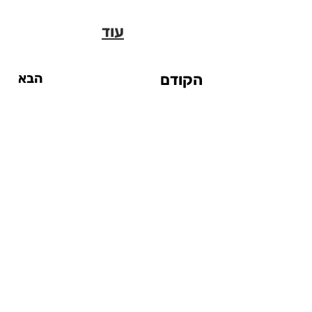
עוד
הקודם
הבא
אטרקציות
אטרקציות עד $20
אטרקציות מחוץ לעיר
אטרקציות ליום גשום
אטרקציות לילדים
סיטי פס
המדריך לסנטרל פארק