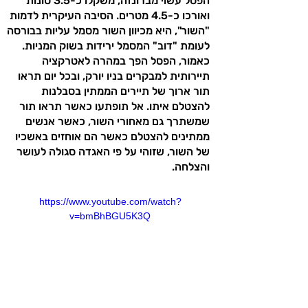
הפסל עשוי מברונזה, משקלו כ-3.5 טונות
ואורכו כ-4.5 מטרים. הסיבה העיקרית לדמות
"השור", היא מכיוון השור מסמל עליות בבורסה
לעומת "דוב" המסמל ירידות בשוק המניות.
כאמור, הפסל הפך במהרה לאטרקציה
תיירותית למבקרים בניו יורק, ובכל יום תראו
תור ארוך של תיירים הממתין בסבלנות
להצטלם איתו. אל תופתעו כאשר תראו תור
שמשתרך גם מאחורי השור, כאשר אנשים
ממתינים להצטלם כאשר הם אוחזים באשכיו
של השור, שזוהי על פי האגדה סגולה לעושר
והצלחה.
https://www.youtube.com/watch?
v=bmBhBGU5K3Q