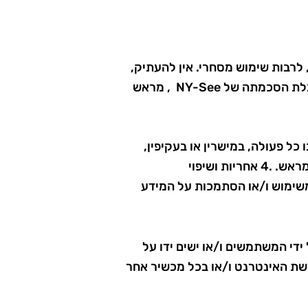
 לרבות שימוש מסחרי. אין להעתיק,
לשכפל, להעתיק ו/או להדפיס תכנים כלשהם מהאתר לצורך הפצה או פרסום בדרך כלשהי, בלא קבלת הסכמתה של NY-See , מראש
 כל פעולה, במישרין או בעקיפין,
אה משימוש ו/או הסתמכות על המידע
על ידי המשתמשים ו/או ישים ידו על
שת האינטרנט ו/או בכל מכשיר אחר