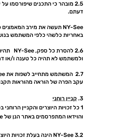
2.5 מובהר כי התכנים שיפורסמו ע
דעתם.
NY-See תעשה את מירב המאמצי
באחריות כלשהי כלפי המשתמש בנוש
2.6 להס
ולמשתמש לא תהיה כל טענה ו/או דר
עקב הפרה של הוראה מהוראות תקנון 
3.
קניין רוחני
1 כל זכויות היוצרים והקניין הרוח
והוידאו המתפרסמים באתר הנן של NY-See בלבד, אלא אם צוין ספציפית אחרת.
3.2 NY-See הינה בעלת זכויות היוצרים בעיצוב האתר, בתוכנת האתר, ובכלל זה בכל היישומים, הקודים, הקבצים הגרפיים והטקסטים.