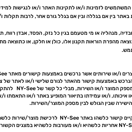
בת כלפי המשתמשים לזמינות ו/או לתקינות האתר ו/או לנגישות למ
 באתר בין אם בגללה ובין אם בגלל גורם אחר, לרבות תקלות 
המשתמש ישפה את NY-See, עובדיה, מנהליה או מי מטעמם בגין כל נזק, הפסד, אבד
אה מהפרת הוראות תקנון אלו, כולן או חלקן, או כתוצאה מתב
מש.
 הנרכש באמצעות קישור מהאתר לגורם שלישי ו/או לאתר של צ
מתבצעת באופן ישיר בין 
 איכותו, ו/או עמידתו בתיאור המופיע באתר ו/או התאמתו ו/או
ישירה שבין הגולש לבין מספק המוצר/השירות.
למען הסר ספק מובהר כי אין בכך שקיים קישור כלשהו בא
בין גולש לבין צד ג’, כדי להטיל על NY-See אחריות כלשהיא ו/או מעורבות כלשהיא