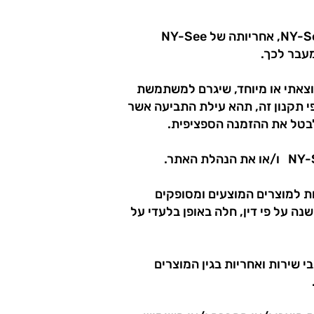
בנוסף ומבלי לגרוע מהאמור לעיל, במקום בו מתבצעת קניה של מוצר ו/או שירות כלשהוא באתר NY-See, אחריותה של NY-See
עבר לכך.
ף, תוצאתי או מיוחד, שיגרם למשתמשת
י תקנון זה, תהא עילת התביעה אשר
לבטל את ההזמנה הספציפית.
 השירות והאחריות למוצרים המוצעים ומסופקים
נה על פי דין, חלה באופן בלעדי על
י שירות ואחריות בגין המוצרים