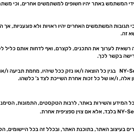
ל ידי המשתמש באתר יהיו חשופים למשתמשים אחרים, וכי משתמש
ם כי תגובות המשתמשים האחרים יהיו ראויות ולא פוגעניות, אך
א זה.
רת כל ספק, NY-See תהיה רשאית לערוך את התכנים, לקצרם, ואף לדחות אותם
ישה בקשר לכך.
2.7 המשתמש מתחייב לשפות את NY-See בגין כל הוצאה ו/או נזק ככל שיהיו, מח
אלה, ו/או של כל זכות אחרת השייכת לצד ג' כלשהו.
ני בכל המידע והשירות באתר, לרבות הטקסטים, התמונות, הסימנ