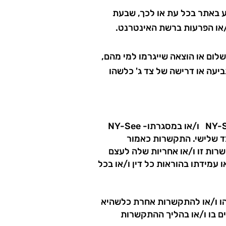
ידע באתר בכל עת או לכך, שבעת
ו/או הפרעות ברשת האינטרנט.
ן רווח, תשלום או הוצאה שייגרמו למי מהם,
יעה או דרישה של צד ג' כלשהו
5.1 היעדר אחריות NY-See בגין מוצרים ו/או שירותים אשר נרכשים באמצעות קישורים מאתר NY-See ו/או במסגרתו- NY-See
ד שלישי. התקשרות כאמור
הגולש לבין מספק המוצר ו/או השירות, מבלי כל קשר של NY-See להתקשרות זו ו/או אחריות שלה לעצם
 עמידתו בהוראות כל דין ו/או בכל
תר NY-See לרכישת מוצר/שירות כלשהו ו/או להתקשרות אחרת כלשהיא
 במצגים הקשורים בו ו/או בהליך ההתקשרות