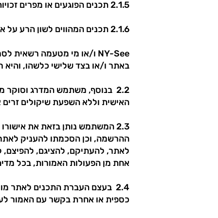
2.1.5 תכנים הפוגעים או מפרים זכויות קנייניות של אחרים – לרבות זכויות יוצרים או סימני מסחר;
2.1.6 תכנים המהווים לשון הרע על אדם, או הפוגעים בפרטיותו;
NY-See ו/או מי מטעמה רשאי
באתר ו/או בצד שלישי כלשהו, והיא 
2.2 בנוסף, משתמש המדרג וסוקר מ
האישית וללא השפעת שיקולים זרים או
2.3 המשתמש נותן בזאת את אישור
ההרשמה, וכן הסכמתו להעניק לאתר ר
לאתר, להעתיקם, להציגם, להפיצם, למ
אחת מן הפעולות האמורות, בכל מדיה
2.4 בעצם העברת התכנים לאתר מו
כספית או אחרת בקשר עם האמור לעי