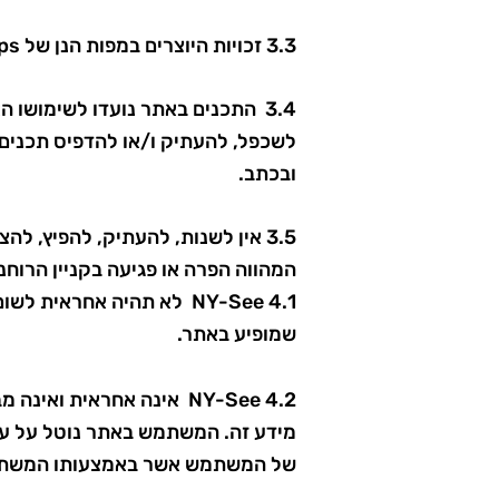
3.3 זכויות היוצרים במפות הנן של Google maps.
3.4 התכנים באתר נועדו לשימושו
ובכתב.
3.5 אין לשנות, להעתיק, להפיץ, ל
המהווה הפרה או פגיעה בקניין הרוחני של NY-See, אלא אם NY-See התירה זאת במפורש בכתב ומראש. .4 
4.1 NY-See לא תהיה אחרא
שמופיע באתר.
4.2 NY-See אינה אחראית 
מידע זה. המשתמש באתר נוטל על עצ
של המשתמש אשר באמצעותו המשתמ