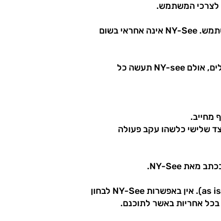
1.3 השימוש בתכנים המוצגים באתר ובשירותי האתר, יעשה על אחריותו הבלעדית והמלאה של המשתמש. NY-See אינה אחראי בשום
1.4 האתר אינו אחראי למידע שמופיע באתר בכל הנוגע לאתרים ואטרקציות ולכך שאתרים אלו פעילים, אולם NY-see תעשה כל
 מחייב.
 לצד שלישי כלשהו עקב פעולה
1.7 טיפים ותגובות מטעם מנויי האתר אשר התקבלו במערכת האתר, מובאים למבקרים כמות שהם (as is). אין באפשרות NY-See לבחון
 בכל אחריות באשר לתוכנם.