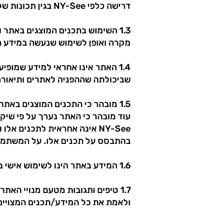
דרישה כלפי NY-See בגין תכונות של השירותים והתכנים באתר, יכולותיהם, מגבלותיהם והתאמתם לצרכי המשתמש.
מקרה ואופן לשימוש שנעשה במידע המ
שביכולתה שההפניה לאתרים ותיאורם 
1.5 מובהר כי התכנים המוצגים באתר אינם בגדר ייעוץ מקצועי.
עוד מובהר כי האתר נערך על פי שיקו
NY-See אינה אחראית לתכנים 
בהתבסס על תכנים אלו. על המשתמש 
1.6 המידע באתר הינו לשימוש אישי בלבד ולא ניתן לעשות בו כל שימוש מסחרי ללא אישור מראש ובכתב מאת NY-See.
ולאמת את כל המידע/תכנים המצויים 